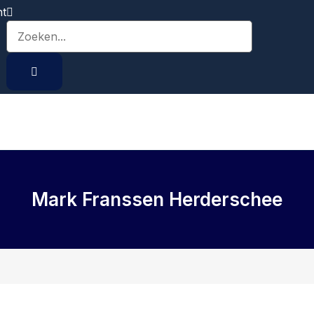
ht
atie
Mark Franssen Herderschee
X